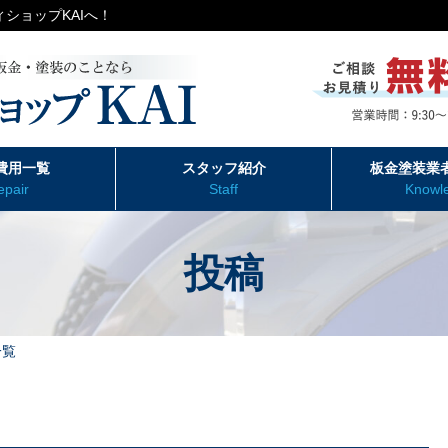
ショップKAIへ！
費用一覧
スタッフ紹介
板金塗装業
epair
Staff
Knowl
投稿
一覧