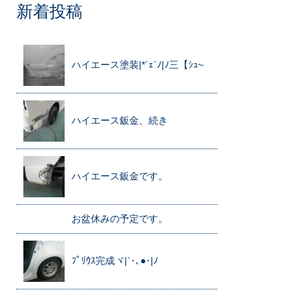
新着投稿
ハイエース塗装|*´ｪ`ﾉ|ﾉ三【ｼｭ~
ハイエース鈑金、続き
ハイエース鈑金です。
お盆休みの予定です。
ﾌﾟﾘｳｽ完成ヾ|`･､●･|ﾉ