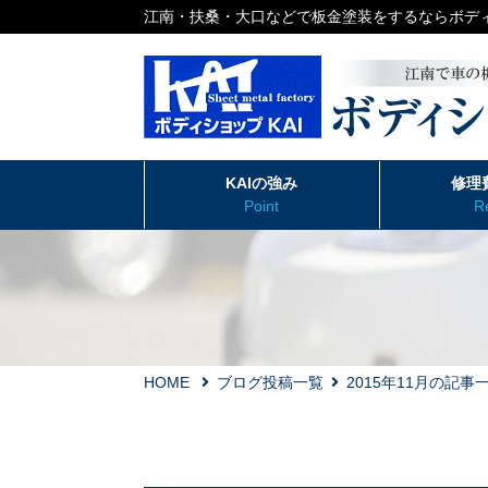
江南・扶桑・大口などで板金塗装をするならボディ
KAIの強み
修理
Point
R
HOME
ブログ投稿一覧
2015年11月の記事