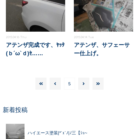
2015.04.16 Thu
2015.04.14 Tue
アテンザ完成です、ﾔｯﾀ
アテンザ、サフェーサ
(ｂ´ω`ｄ)ｾ……
ー仕上げ。
5
新着投稿
ハイエース塗装|*´ｪ`ﾉ|ﾉ三【ｼｭ~