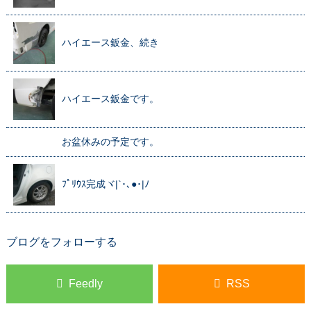
ハイエース鈑金、続き
ハイエース鈑金です。
お盆休みの予定です。
ﾌﾟﾘｳｽ完成ヾ|`･､●･|ﾉ
ブログをフォローする
Feedly
RSS