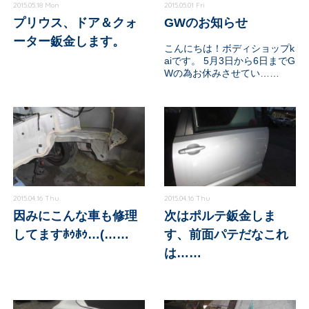
2015.05.18 Mon
2015.05.01 Fri
プリウス、ドア＆クォ
GWのお知らせ
ーター鈑金します。
こんにちは！ボディショップk
aiです。 5月3日から6日までG
Wの為お休みさせてい……
2015.04.16 Thu
2015.04.16 Thu
因みにこんな車も修理
次はポルテ鈑金しま
してますﾎｩﾎｩ…(……
す、前面パテだなこれ
は……